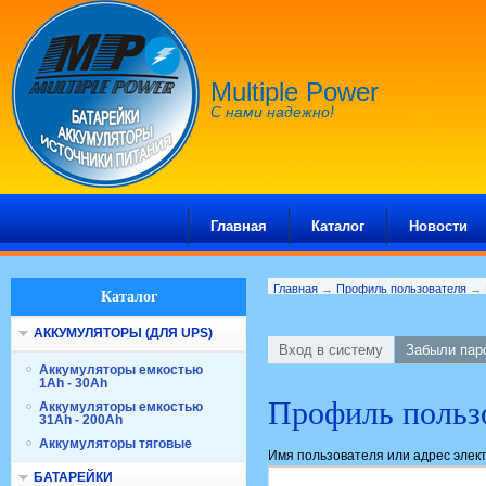
Multiple Power
С нами надежно!
Главная
Каталог
Новости
Главная
→
Профиль пользователя
→ 
Каталог
АККУМУЛЯТОРЫ (ДЛЯ UPS)
Вход в систему
Забыли пар
Аккумуляторы емкостью
1Ah - 30Ah
Профиль польз
Аккумуляторы емкостью
31Ah - 200Ah
Аккумуляторы тяговые
Имя пользователя или адрес элек
БАТАРЕЙКИ