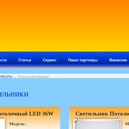
сти
Статьи
Сервис
Наши партнеры
Вакансии
РИБОРЫ
→ Споты и светильники
ильники
отолочный LED 36W
Светильник Потол
Модель:
М