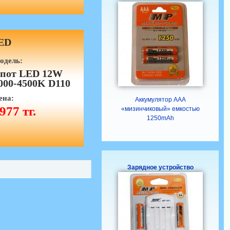
ED
одель:
пот LED 12W
000-4500K D110
ена:
Аккумулятор ААА
977 тг.
«мизинчиковый» емкостью
1250mAh
Зарядное устройство