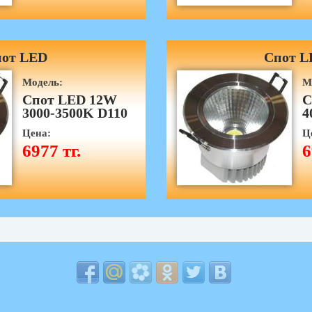
от LED
Спот L
Модель:
М
Спот LED 12W
С
3000-3500K D110
4
Цена:
Ц
6977 тг.
6