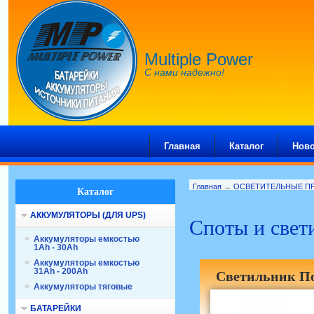
Multiple Power
С нами надежно!
Главная
Каталог
Ново
Главная
→
ОСВЕТИТЕЛЬНЫЕ П
Каталог
АККУМУЛЯТОРЫ (ДЛЯ UPS)
Споты и свет
Аккумуляторы емкостью
1Ah - 30Ah
Аккумуляторы емкостью
31Ah - 200Ah
Светильник П
Аккумуляторы тяговые
БАТАРЕЙКИ