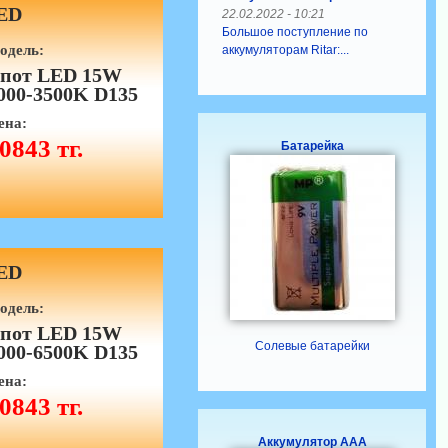
ED
22.02.2022 - 10:21
Большое поступление по
одель:
аккумуляторам Ritar:...
пот LED 15W
000-3500K D135
ена:
0843 тг.
Батарейка
ED
одель:
пот LED 15W
Солевые батарейки
000-6500K D135
ена:
0843 тг.
Аккумулятор ААА