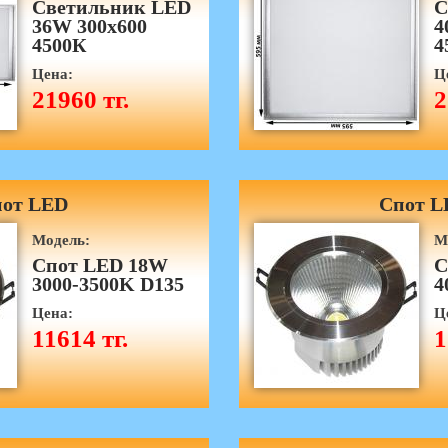
Светильник LED
С
36W 300х600
4
4500К
4
Цена:
Ц
21960 тг.
2
от LED
Спот L
Модель:
М
Спот LED 18W
С
3000-3500K D135
4
Цена:
Ц
11614 тг.
1