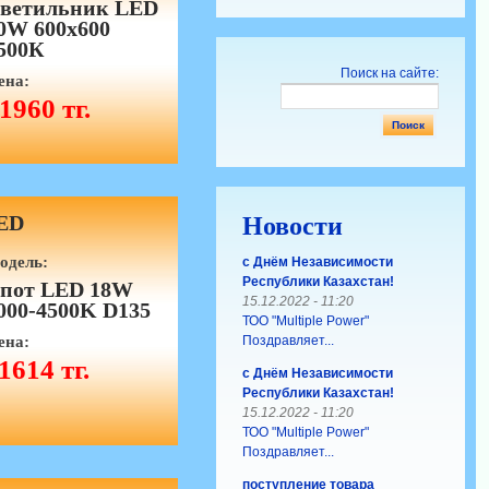
ветильник LED
0W 600х600
500К
Поиск на сайте:
ена:
1960 тг.
ED
Новости
одель:
с Днём Независимости
Республики Казахстан!
пот LED 18W
15.12.2022 - 11:20
000-4500K D135
ТОО "Multiple Power"
Поздравляет...
ена:
1614 тг.
с Днём Независимости
Республики Казахстан!
15.12.2022 - 11:20
ТОО "Multiple Power"
Поздравляет...
поступление товара