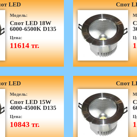
от LED
Спот L
Модель:
М
Спот LED 18W
С
6000-6500K D135
3
Цена:
Ц
11614 тг.
1
от LED
Спот L
Модель:
М
Спот LED 15W
С
4000-4500K D135
6
Цена:
Ц
10843 тг.
1