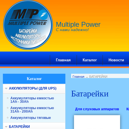
Multiple Power
С нами надежно!
Главная
Каталог
Новости
Главная
→ БАТАРЕЙКИ
Каталог
АККУМУЛЯТОРЫ (ДЛЯ UPS)
Батарейки
Аккумуляторы емкостью
1Ah - 30Ah
Аккумуляторы емкостью
Для слуховых аппаратов
К
31Ah - 200Ah
Аккумуляторы тяговые
БАТАРЕЙКИ