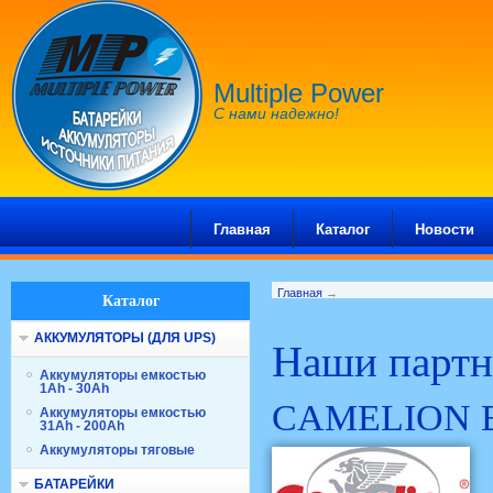
Multiple Power
С нами надежно!
Главная
Каталог
Новости
Главная
→
Каталог
АККУМУЛЯТОРЫ (ДЛЯ UPS)
Наши парт
Аккумуляторы емкостью
1Ah - 30Ah
CAMELION 
Аккумуляторы емкостью
31Ah - 200Ah
Аккумуляторы тяговые
БАТАРЕЙКИ