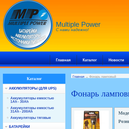
Multiple Power
С нами надежно!
Главная
Каталог
Новости
Главная
→ Фонарь ламповый
Каталог
АККУМУЛЯТОРЫ (ДЛЯ UPS)
Фонарь лампо
Аккумуляторы емкостью
1Ah - 30Ah
Аккумуляторы емкостью
31Ah - 200Ah
Мод
Аккумуляторы тяговые
Розн
БАТАРЕЙКИ