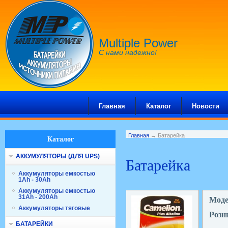
Multiple Power
С нами надежно!
Главная
Каталог
Новости
Главная
→ Батарейка
Каталог
АККУМУЛЯТОРЫ (ДЛЯ UPS)
Батарейка
Аккумуляторы емкостью
1Ah - 30Ah
Аккумуляторы емкостью
31Ah - 200Ah
Мод
Аккумуляторы тяговые
Розн
БАТАРЕЙКИ