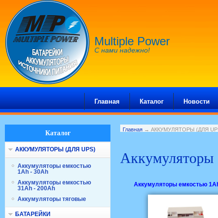
Multiple Power
С нами надежно!
Главная
Каталог
Новости
Главная
→ АККУМУЛЯТОРЫ (ДЛЯ UP
Каталог
АККУМУЛЯТОРЫ (ДЛЯ UPS)
Аккумуляторы 
Аккумуляторы емкостью
1Ah - 30Ah
Аккумуляторы емкостью
Аккумуляторы емкостью 1Ah
31Ah - 200Ah
Аккумуляторы тяговые
БАТАРЕЙКИ