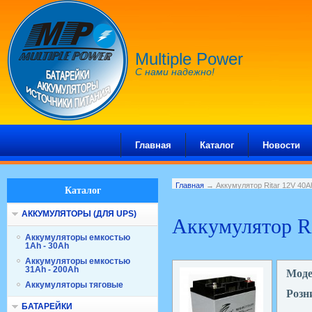
Multiple Power
С нами надежно!
Главная
Каталог
Новости
Главная
→ Аккумулятор Ritar 12V 40A
Каталог
АККУМУЛЯТОРЫ (ДЛЯ UPS)
Аккумулятор Ri
Аккумуляторы емкостью
1Ah - 30Ah
Аккумуляторы емкостью
31Ah - 200Ah
Мод
Аккумуляторы тяговые
Розн
БАТАРЕЙКИ