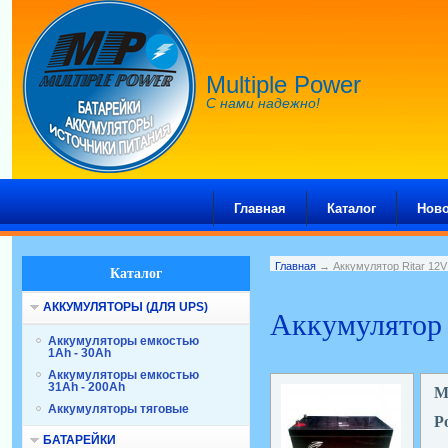
Multiple Power
С нами надежно!
Главная
Каталог
Ново
Главная
→ Аккумулятор Ritar 12V
Каталог
АККУМУЛЯТОРЫ (ДЛЯ UPS)
Аккумулятор 
Аккумуляторы емкостью
1Ah - 30Ah
Аккумуляторы емкостью
31Ah - 200Ah
М
Аккумуляторы тяговые
Р
БАТАРЕЙКИ